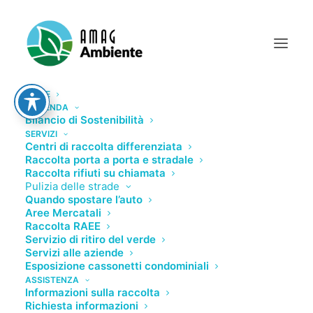
HOME
L’AZIENDA
Bilancio di Sostenibilità
SERVIZI
Compenso Presidente
Centri di raccolta differenziata
Raccolta porta a porta e stradale
Raccolta rifiuti su chiamata
Compenso Presidente
Pulizia delle strade
Quando spostare l’auto
Aree Mercatali
Scadenza: Non impostata
Raccolta RAEE
Servizio di ritiro del verde
Servizi alle aziende
Esposizione cassonetti condominiali
ASSISTENZA
Informazioni sulla raccolta
Richiesta informazioni