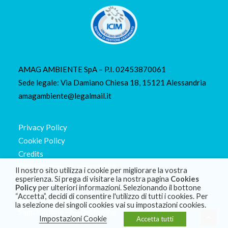
AMAG AMBIENTE SpA – P.I. 02453870061
Sede legale: Via Damiano Chiesa 18, 15121 Alessandria
amagambiente@legalmail.it
Privacy Policy
Cookie Policy
Credits
Dichiarazione di accessibilità
Il nostro sito utilizza i cookie per migliorare la vostra
esperienza. Si prega di visitare la nostra pagina
Cookies
Policy
per ulteriori informazioni. Selezionando il bottone
“Accetta”, decidi di consentire l'utilizzo di tutti i cookies. Per
Lavora con noi
la selezione dei singoli cookies vai su impostazioni cookies.
Segnalazione whistleblowing
Impostazioni Cookie
Accetta tutti