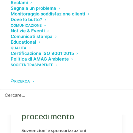
Reclami
Segnala un problema
Monitoraggio soddisfazione clienti
Dove lo butto?
COMUNICAZIONE
Art. 35, D.Lgs. n.
Notizie & Eventi
Comunicati stampa
33/2013
Educational
QUALITÀ
Certificazione ISO 9001:2015
Link a Art. 35, D.Lgs. n. 33/2013
Politica di AMAG Ambiente
SOCIETÀ TRASPARENTE
RICERCA
Tipologie di
procedimento
Sovvenzioni e sponsorizzazioni