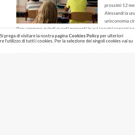
prossimi 12 mes
Alessandria una
un’economia cir
Ben vengano quindi questi momenti in cui i nostri ragazzi 
 Si prega di visitare la nostra pagina
Cookies Policy
per ulteriori
divertendosi. La dimensione della gara è sempre stimolante, 
l'utilizzo di tutti i cookies. Per la selezione dei singoli cookies vai su
perché si tratta di assimilare concetti e comportamenti fonda
raccolta differenziata e del riciclo. Buona Finale Green Game 
GRUPPO AMAG – RESPONSABILITA’ SOCIALE IN AZIONE