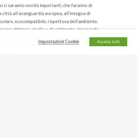
i ci saranno novità importanti, che faranno di
 città all’avanguardia europea, all’insegna di
colare, ecocompatibile, rispettosa dell’ambiente.
possono abbinare studio e divertimento, imparando
e in questo caso la finalità è quanto mai importante,
Impostazioni Cookie
Accetta tutti
mentali sul fronte del rispetto dell’ambiente, della
a tutti”.