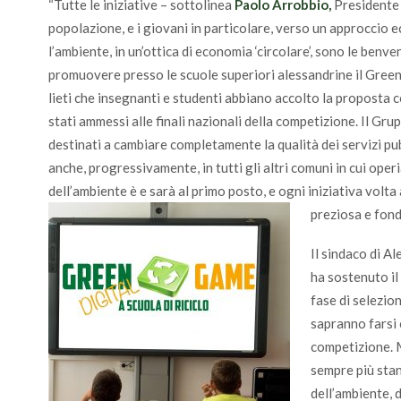
“Tutte le iniziative – sottolinea
Paolo Arrobbio,
Presidente 
popolazione, e i giovani in particolare, verso un approccio e
l’ambiente, in un’ottica di economia ‘circolare’, sono le be
promuovere presso le scuole superiori alessandrine il Gree
lieti che insegnanti e studenti abbiano accolto la proposta c
stati ammessi alle finali nazionali della competizione. Il 
destinati a cambiare completamente la qualità dei servizi pub
anche, progressivamente, in tutti gli altri comuni in cui ope
dell’ambiente è e sarà al primo posto, e ogni iniziativa volta
preziosa e fond
Il sindaco di Al
ha sostenuto il
fase di selezio
sapranno farsi 
competizione. M
sempre più stan
dell’ambiente, d