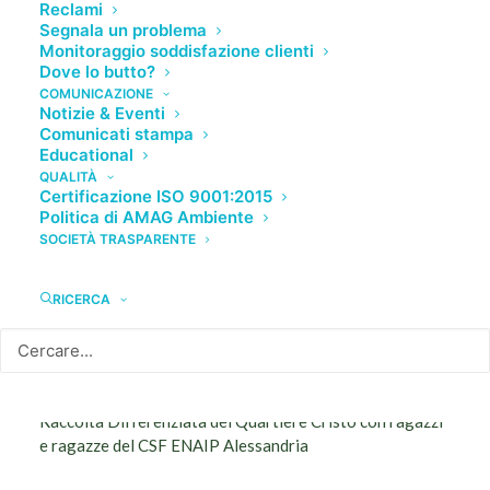
Reclami
Segnala un problema
Monitoraggio soddisfazione clienti
Dove lo butto?
NOTIZIE RECENTI
COMUNICAZIONE
Notizie & Eventi
Comunicati stampa
Educational
Eventi alluvionali nei sobborghi di Alessandria:
QUALITÀ
Valmadonna, Valle San Bartolomeo e San Michele
Certificazione ISO 9001:2015
Politica di AMAG Ambiente
Il 13 marzo riparte la raccolta gratuita del verde a
SOCIETÀ TRASPARENTE
domicilio nei sobborghi di Alessandria
AMAG Ambiente: prorogata fino al 26 novembre la
RICERCA
raccolta differenziata del verde porta a porta nei
sobborghi di Alessandria
San Baudolino chiusura uffici al pubblico
Mattinata Ecologica del Gruppo AMAG al Centro di
Raccolta Differenziata del Quartiere Cristo con ragazzi
e ragazze del CSF ENAIP Alessandria