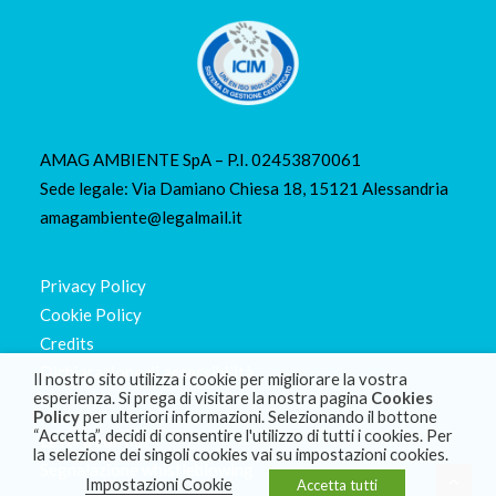
AMAG AMBIENTE SpA – P.I. 02453870061
Sede legale: Via Damiano Chiesa 18, 15121 Alessandria
amagambiente@legalmail.it
Privacy Policy
Cookie Policy
Credits
Dichiarazione di accessibilità
Il nostro sito utilizza i cookie per migliorare la vostra
esperienza. Si prega di visitare la nostra pagina
Cookies
Policy
per ulteriori informazioni. Selezionando il bottone
“Accetta”, decidi di consentire l'utilizzo di tutti i cookies. Per
Lavora con noi
la selezione dei singoli cookies vai su impostazioni cookies.
Segnalazione whistleblowing
Impostazioni Cookie
Accetta tutti