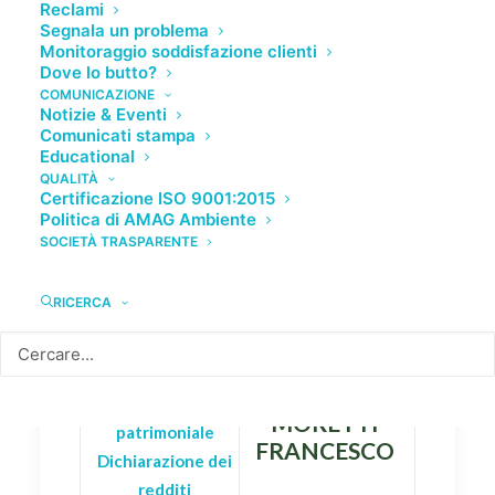
Reclami
Segnala un problema
Monitoraggio soddisfazione clienti
Dove lo butto?
COMUNICAZIONE
Incarico di Direttore
Notizie & Eventi
Comunicati stampa
Generale
Educational
QUALITÀ
Certificazione ISO 9001:2015
Politica di AMAG Ambiente
INCARICO DI
SOCIETÀ TRASPARENTE
DIRETTORE
GENERALE - ART.
RICERCA
14 C. 1 D.LGS
33/2013
:
Curriculum
Situazione
MORETTI
patrimoniale
FRANCESCO
Dichiarazione dei
redditi