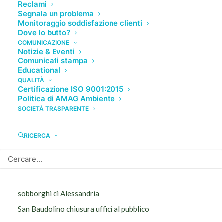
Reclami
Segnala un problema
Monitoraggio soddisfazione clienti
Dove lo butto?
COMUNICAZIONE
Notizie & Eventi
Comunicati stampa
Educational
QUALITÀ
NOTIZIE RECENTI
Certificazione ISO 9001:2015
Politica di AMAG Ambiente
SOCIETÀ TRASPARENTE
Eventi alluvionali nei sobborghi di Alessandria:
Valmadonna, Valle San Bartolomeo e San Michele
RICERCA
Il 13 marzo riparte la raccolta gratuita del verde a
domicilio nei sobborghi di Alessandria
AMAG Ambiente: prorogata fino al 26 novembre la
raccolta differenziata del verde porta a porta nei
sobborghi di Alessandria
San Baudolino chiusura uffici al pubblico