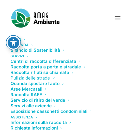
HOME
L’AZIENDA
Bilancio di Sostenibilità
SERVIZI
Centri di raccolta differenziata
Raccolta porta a porta e stradale
Raccolta rifiuti su chiamata
Pulizia delle strade
Mattinata Ecologica del Gruppo AMAG
Quando spostare l’auto
Aree Mercatali
a Masio per scuole dell’infanzia e
Raccolta RAEE
primaria
Servizio di ritiro del verde
Servizi alle aziende
26 MAGGIO 2022
|
IN
NOTIZIE
,
COMUNICATI STAMPA
,
Esposizione cassonetti condominiali
EDUCATIONAL
|
BY
ADMIN
ASSISTENZA
Informazioni sulla raccolta
Richiesta informazioni